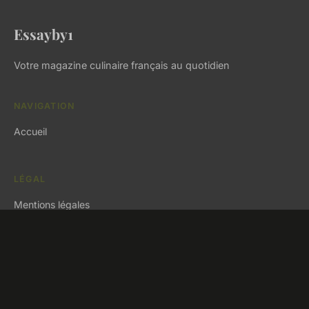
Essayby1
Votre magazine culinaire français au quotidien
NAVIGATION
Accueil
LÉGAL
Mentions légales
Contact
© 2026 Essayby1. Tous droits réservés.