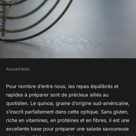
Accueil
›
Actu
ACTU
Quelles astuces pour faire une
Pour nombre d’entre nous, les repas équilibrés et
rapides à préparer sont de précieux alliés au
salade de quinoa nutritive et
quotidien. Le quinoa, graine d’origine sud-américaine,
rapide ?
s’inscrit parfaitement dans cette optique.
Sans gluten
,
riche en
vitamines
, en protéines et en fibres, il est une
Raphaël
•
24 janvier 2024
•
5 min de lecture
excellente base pour préparer une
salade
savoureuse