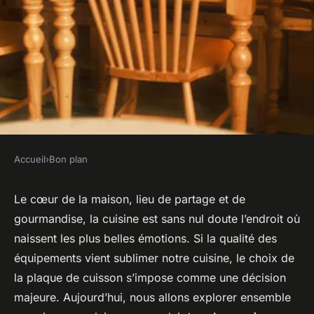
Accueil
›
Bon plan
BON PLAN
Quels sont les avantages d'une
Le cœur de la maison, lieu de partage et de
gourmandise, la cuisine est sans nul doute l’endroit où
cuisine équipée de plaques à
naissent les plus belles émotions. Si la qualité des
induction ?
équipements vient sublimer notre cuisine, le choix de
la plaque de cuisson s’impose comme une décision
Louise
•
24 janvier 2024
•
5 min de lecture
majeure. Aujourd’hui, nous allons explorer ensemble