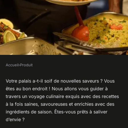
Accueil
›
Produit
PRODUIT
Les meilleures recettes de
Votre palais a-t-il soif de nouvelles saveurs ? Vous
êtes au bon endroit ! Nous allons vous guider à
plats salés avec des
travers un voyage culinaire exquis avec des recettes
ingrédients de saison
à la fois saines, savoureuses et enrichies avec des
ingrédients de saison. Êtes-vous prêts à saliver
Mathilde
•
11 novembre 2023
•
5 min de lecture
d’envie ?