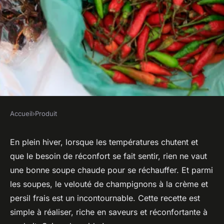
Accueil
›
Produit
PRODUIT
Quelle est la recette d'un
En plein hiver, lorsque les températures chutent et
que le besoin de réconfort se fait sentir, rien ne vaut
velouté de champignons à la
une bonne soupe chaude pour se réchauffer. Et parmi
crème et persil frais ?
les soupes, le velouté de champignons à la crème et
persil frais est un incontournable. Cette recette est
Mathilde
•
24 janvier 2024
•
3 min de lecture
simple à réaliser, riche en saveurs et réconfortante à